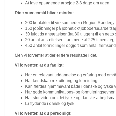
At lave opsøgende arbejde 2-3 dage om ugen
Dine succesmål bliver mindst:
200 kontakter til virksomheder i Region Sønderjy
150 jobåbninger på jobnet.dk/ jobboerse.arbeitsa
30 fuldtids ansættelser (fra 30 t. ugen) til en net
20 antal ansættelser i rammene af 225 timers reg
450 antal formidlinger opgjort som antal fremsen
Men vi forventer at der er flere resultater i det.
Vi forventer, at du fagligt:
Har en relevant uddannelse og erfaring med omr
Har kendskab rekruttering og formidling
Kan færdes hjemmevant både i danske og tyske 
Har gode kommunikations- og formuleringsevner 
Har stor viden om det tyske og danske arbejdsma
Er flydende i dansk og tysk
Vi forventer, at du personligt: