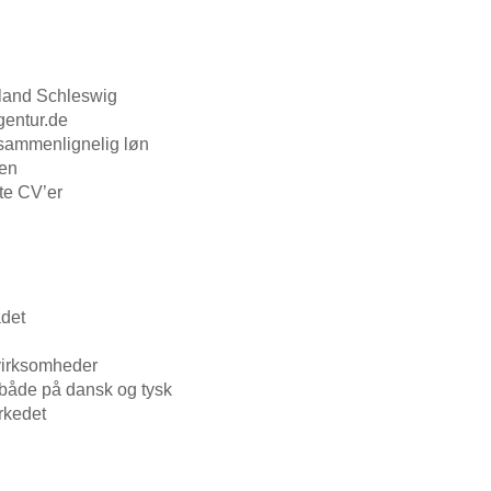
lland Schleswig
gentur.de
to sammenlignelig løn
len
dte CV’er
ådet
virksomheder
både på dansk og tysk
rkedet