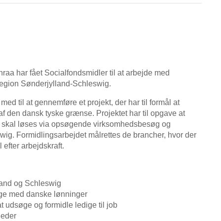
aa har fået Socialfondsmidler til at arbejde med
 region Sønderjylland-Schleswig.
ed til at gennemføre et projekt, der har til formål at
f den dansk tyske grænse. Projektet har til opgave at
e skal løses via opsøgende virksomhedsbesøg og
eswig. Formidlingsarbejdet målrettes de brancher, hvor der
 efter arbejdskraft.
and og Schleswig
tige med danske lønninger
 udsøge og formidle ledige til job
heder