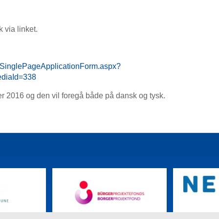
via linket.
m/SinglePageApplicationForm.aspx?
diaId=338
r 2016 og den vil foregå både på dansk og tysk.