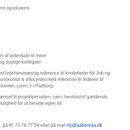
rnt og eksternt
af potentiale til mere
og dygtige kollegaer
ed ledelsesmæssig reference til kontorleder for Job og
onskontor & Infocenter med reference til lederen af
ocenter, Lyren 1 i Padborg.
grænset til projektperioden. Løn i henhold til gældende
ulighed for at benytte egen bil.
på tlf. 73 76 77 54 eller på mail
nlj@aabenraa.dk