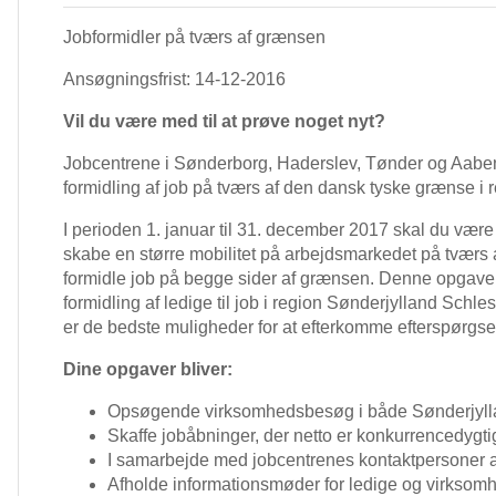
Jobformidler på tværs af grænsen
Ansøgningsfrist: 14-12-2016
Vil du være med til at prøve noget nyt?
Jobcentrene i Sønderborg, Haderslev, Tønder og Aabenr
formidling af job på tværs af den dansk tyske grænse i
I perioden 1. januar til 31. december 2017 skal du være m
skabe en større mobilitet på arbejdsmarkedet på tværs a
formidle job på begge sider af grænsen. Denne opgav
formidling af ledige til job i region Sønderjylland Schl
er de bedste muligheder for at efterkomme efterspørgsel
Dine opgaver bliver:
Opsøgende virksomhedsbesøg i både Sønderjyll
Skaffe jobåbninger, der netto er konkurrencedyg
I samarbejde med jobcentrenes kontaktpersoner at
Afholde informationsmøder for ledige og virksom