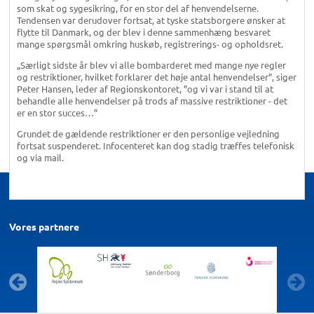
som skat og sygesikring, for en stor del af henvendelserne.
Tendensen var derudover fortsat, at tyske statsborgere ønsker at
flytte til Danmark, og der blev i denne sammenhæng besvaret
mange spørgsmål omkring huskøb, registrerings- og opholdsret.
„Særligt sidste år blev vi alle bombarderet med mange nye regler
og restriktioner, hvilket forklarer det høje antal henvendelser”, siger
Peter Hansen, leder af Regionskontoret, ”og vi var i stand til at
behandle alle henvendelser på trods af massive restriktioner - det
er en stor succes…”
Grundet de gældende restriktioner er den personlige vejledning
fortsat suspenderet. Infocenteret kan dog stadig træffes telefonisk
og via mail.
Vores partnere