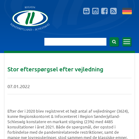
Stor efterspørgsel efter vejledning
07.01.2022
Efter der i 2020 blev registreret et højt antal af vejledninger (3624),
kunne Regionskontoret & Infocenteret i Region Sønderjylland-
Schleswig konstatere en markant stigning (23%) med 4485
konsultationer i året 2021. Både de spørgsmål, der opstod i
forbindelse med de pandemirelaterede restriktioner, samt de
mange nye lovreguleringer, stod sammen med de klassiske emner,