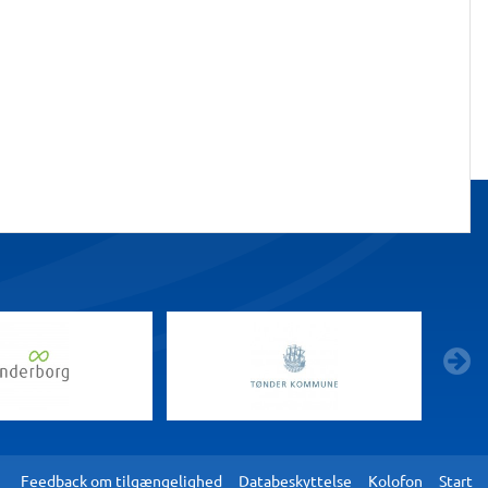
g
Feedback om tilgængelighed
Databeskyttelse
Kolofon
Start