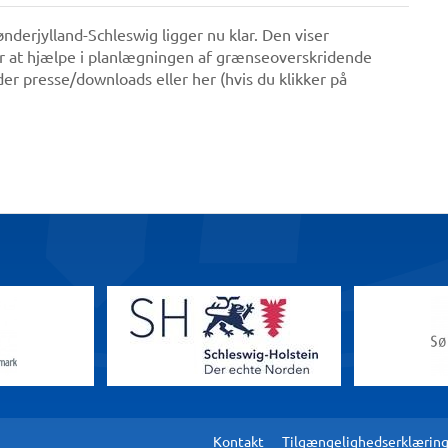
erjylland-Schleswig ligger nu klar. Den viser
or at hjælpe i planlægningen af grænseoverskridende
er presse/downloads eller her (hvis du klikker på
Kontakt
Tilgængelighedserklærin