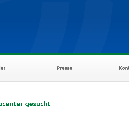
der
Presse
Kon
focenter gesucht