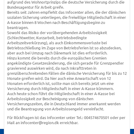
aufgrund des Wohnortprinzips die deutsche Versicherung durch die
Bundesagentur für Arbeit greife.
Bereits seit Jahren empfiehlt das Infocenter allen, die der dänischen
sozialen Sicherung unterliegen, die freiwillige Mitgliedschaft in einer
A-kasse binnen 8 Wochen nach Beschäftigungsbeginn zu
beantragen.
Sowohl das Risiko der vorübergehenden Arbeitslosigkeit
(Schlechtwetter, Kurzarbeit, betriebsbedingte
Arbeitszeitverkürzung), als auch Einkommensverluste bei
Betriebsschließung im Zuge von Betriebsferien ist so abzudecken,
aber auch bei Umzug nach Dänemark ist dies erforderlich.
Hinzu kommt die bereits durch die europäischen Gremien
angekündigte Gesetzesänderung, die sich gerade für Grenzpendler
gravierend auswirken wird, da nach Inkrafttreten in
grenzüberschreitenden Fällen die dänische Versicherung für bis zu 12
Monate greifen wird. Da hier auch eine Anwartschaft von 12
Monaten erforderlich ist, sollte man sich bereits jetzt um eine
Versicherung durch Mitgliedschaft in einer A-Kasse kümmern.
Auch heute schon führt die Mitgliedschaft in einer A-Kasse bei
Arbeitslosigkeit zur Bescheinigung von dänischen
Versicherungszeiten, die in Deutschland immer anerkannt werden
und die Beantragung von Arbeitslosengeld vereinfacht.
Für Rückfragen ist das Infocenter unter Tel.: 004574670501 oder per
Mail an infocenter@region.dk erreichbar.