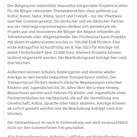
Der Bürgerpool unterstützt innovative bürgernahe Projekte in allen
für die Bürger relevanten Themenbereichen, dazu gehören u.a.
Kultur, Kunst, Natur, Klima, Sport und Freizeit – nur der Phantasie
sind hier Grenzen gesetzt. Ein deutscher und ein dänischer Partner
aus der Interregprogrammregion denken sich gemeinsam ein
Projekt aus und involvieren die Bürger der Region entweder als
Teilnehmende oder Mitgestaltende. Der Förderpool kann Projekte
mit einem Projektvolumen von bis zu 100.000 EUR fördern. Eine
erste Antragsfrist ist kurzfristig am 8. Mai 2023 für Anträge mit
einem Förderbedarf über 25.000 Euro. Kleinere Projekte können
laufend eingereicht werden. Die Bearbeitungszeit beträgt hier rund
drei Wochen.
Außerdem können Schulen, Kindergärten und Vereine wieder
Anträge an den bereits bekannten Transportpool stellen. Der
Transportpool fördert deutsch-dänische Begegnungen zwischen
Kindern und Jugendlichen bis 26 Jahre über die Grenze hinweg.
Bezuschusst werden auch Fahrten für Kinder und Jugendliche ohne
Partnerinstitution ins Nachbarland, die auf die Vermittlung von
Gesellschaft, Kultur, Sprache oder Natur abzielen. Anträge können
ab sofort gestellt werden und die Bearbeitung beträgt rund drei
Wochen.
Der Netzwerkpool ist noch in Vorbereitung und wird voraussichtlich
noch vor den Sommerferien frei geschaltet.
Alle Antragsformulare, Kriterien, Leitfäden und Budgetformulare