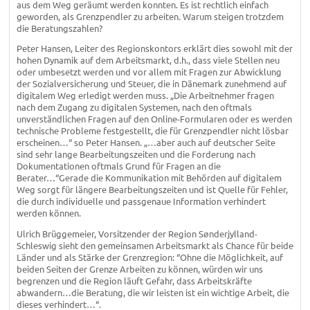
aus dem Weg geräumt werden konnten. Es ist rechtlich einfach
geworden, als Grenzpendler zu arbeiten. Warum steigen trotzdem
die Beratungszahlen?
Peter Hansen, Leiter des Regionskontors erklärt dies sowohl mit der
hohen Dynamik auf dem Arbeitsmarkt, d.h., dass viele Stellen neu
oder umbesetzt werden und vor allem mit Fragen zur Abwicklung
der Sozialversicherung und Steuer, die in Dänemark zunehmend auf
digitalem Weg erledigt werden muss. „Die Arbeitnehmer fragen
nach dem Zugang zu digitalen Systemen, nach den oftmals
unverständlichen Fragen auf den Online-Formularen oder es werden
technische Probleme festgestellt, die für Grenzpendler nicht lösbar
erscheinen…“ so Peter Hansen. „…aber auch auf deutscher Seite
sind sehr lange Bearbeitungszeiten und die Forderung nach
Dokumentationen oftmals Grund für Fragen an die
Berater…“Gerade die Kommunikation mit Behörden auf digitalem
Weg sorgt für längere Bearbeitungszeiten und ist Quelle für Fehler,
die durch individuelle und passgenaue Information verhindert
werden können.
Ulrich Brüggemeier, Vorsitzender der Region Sønderjylland-
Schleswig sieht den gemeinsamen Arbeitsmarkt als Chance für beide
Länder und als Stärke der Grenzregion: “Ohne die Möglichkeit, auf
beiden Seiten der Grenze Arbeiten zu können, würden wir uns
begrenzen und die Region läuft Gefahr, dass Arbeitskräfte
abwandern…die Beratung, die wir leisten ist ein wichtige Arbeit, die
dieses verhindert…“.