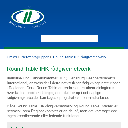
>
>
Om os
Netværksgrupper
Round Table IHK-rådgivernetværk
Round Table IHK-rådgivernetværk
Industrie- und Handelskammer (IHK) Flensburg Geschäftsbereich
International, er tovholder i dette netværk for rådgivningsinstitutioner
i Regionen. Dette Round Table er tænkt som et åbent dialogforum,
hvor fælles problemstillinger, som dukker op i det daglige
rådgivningsarbejde, kan tages op og drøftes i en mindre kreds.
Både Round Table IHK-rådgivernetværk og Round Table Interreg er
netværk, som Regionskontoret er en del af, men det varetager dog
ingen koordinerende eller ledende funktioner.