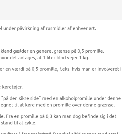
 under påvirkning af rusmidler af enhver art.
skland gælder en generel grænse på 0,5 promille.
vor det antages, at 1 liter blod vejer 1 kg.
 en værdi på 0,5 promille, f.eks. hvis man er involveret i
 køretøjer.
"på den sikre side" med en alkoholpromille under denne
uegnet til at køre med en promille over denne grænse.
le. Fra en promille på 0,3 kan man dog befinde sig i det
tand til at cykle.
resultere i fængselsstraf. Der skal altid regnes med straf i