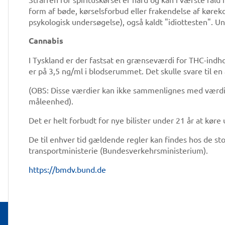
form af bøde, kørselsforbud eller frakendelse af køre
psykologisk undersøgelse), også kaldt "idiottesten". U
Cannabis
I Tyskland er der fastsat en grænseværdi for THC-indhol
er på 3,5 ng/ml i blodserummet. Det skulle svare til en 
(OBS: Disse værdier kan ikke sammenlignes med værdi
måleenhed).
Det er helt forbudt for nye bilister under 21 år at køre
De til enhver tid gældende regler kan findes hos de st
transportministerie (Bundesverkehrsministerium).
https://bmdv.bund.de