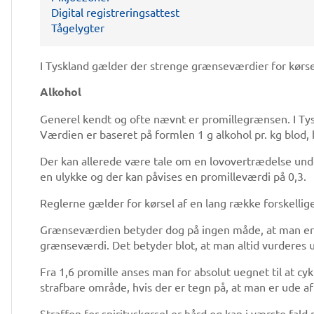
Digital registreringsattest
Tågelygter
I Tyskland gælder der strenge grænseværdier for kørsel
Alkohol
Generel kendt og ofte nævnt er promillegrænsen. I Ty
Værdien er baseret på formlen 1 g alkohol pr. kg blod, h
Der kan allerede være tale om en lovovertrædelse under
en ulykke og der kan påvises en promilleværdi på 0,3.
Reglerne gælder for kørsel af en lang række forskellige
Grænseværdien betyder dog på ingen måde, at man er 
grænseværdi. Det betyder blot, at man altid vurderes 
Fra 1,6 promille anses man for absolut uegnet til at cyk
strafbare område, hvis der er tegn på, at man er ude af s
Straffen for spirituskørsel er hård og kan i værste fald 