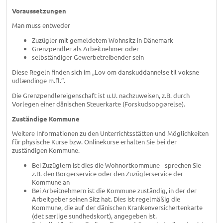
Voraussetzungen
Man muss entweder
Zuzügler mit gemeldetem Wohnsitz in Dänemark
Grenzpendler als Arbeitnehmer oder
selbständiger Gewerbetreibender sein
Diese Regeln finden sich im „Lov om danskuddannelse til voksne
udlændinge m.fl.”.
Die Grenzpendlereigenschaft ist u.U. nachzuweisen, z.B. durch
Vorlegen einer dänischen Steuerkarte (Forskudsopgørelse).
Zuständige Kommune
Weitere Informationen zu den Unterrichtsstätten und Möglichkeiten
für physische Kurse bzw. Onlinekurse erhalten Sie bei der
zuständigen Kommune.
Bei Zuzüglern ist dies die Wohnortkommune - sprechen Sie
z.B. den Borgerservice oder den Zuzüglerservice der
Kommune an
Bei Arbeitnehmern ist die Kommune zuständig, in der der
Arbeitgeber seinen Sitz hat. Dies ist regelmäßig die
Kommune, die auf der dänischen Krankenversichertenkarte
(det særlige sundhedskort), angegeben ist.