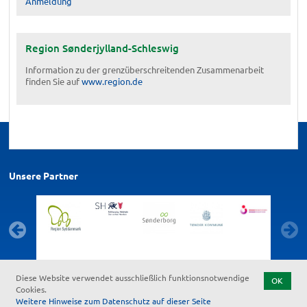
Anmeldung
Region Sønderjylland-Schleswig
Information zu der grenzüberschreitenden Zusammenarbeit
finden Sie auf
www.region.de
Unsere Partner
Diese Website verwendet ausschließlich funktionsnotwendige
OK
Cookies.
Weitere Hinweise zum Datenschutz auf dieser Seite
Kontakt
Feedback zur Barrierefreiheit
Datenschutz
Impressum