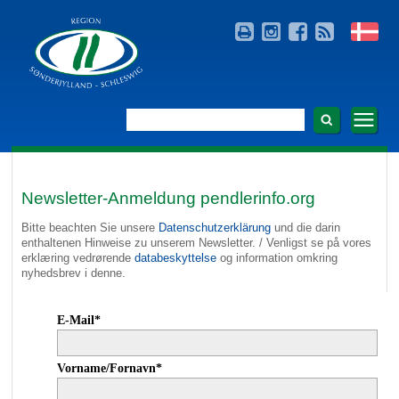
Newsletter-Anmeldung pendlerinfo.org
Bitte beachten Sie unsere
Datenschutzerklärung
und die darin
enthaltenen Hinweise zu unserem Newsletter. / Venligst se på vores
erklæring vedrørende
databeskyttelse
og information omkring
nyhedsbrev i denne.
E-Mail*
Vorname/Fornavn*