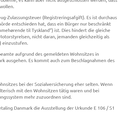
wollen.
g-Zulassungsteuer (Registreringsafgift). Es ist durchaus
örde entschieden hat, dass ein Bürger nur beschränkt
mmehørende til Tyskland“) ist. Dies hindert die gleiche
torstyrelsen, nicht daran, jemanden gleichzeitig als
 einzustufen.
llbeamte aufgrund des gemeldeten Wohnsitzes in
ark ausgehen. Es kommt auch zum Beschlagnahmen des
hnsitzes bei der Sozialversicherung eher selten. Wenn
alterisch mit den Wohnsitzen tätig waren und bei
ungssystem mehr zuzuordnen sind.
etaling Danmark die Ausstellung der Urkunde E 106 / S1