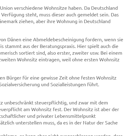
r Union verschiedene Wohnsitze haben. Da Deutschland
 Verfügung steht, muss dieser auch gemeldet sein. Das
 Dänemark ziehen, aber ihre Wohnung in Deutschland
e von Dänen eine Abmeldebescheinigung fordern, wenn sie
 stammt aus der Beratungspraxis. Hier spielt auch die
erisch sortiert sind, also erster, zweiter usw. Bei einem
eiten Wohnsitz eintragen, weil ohne ersten Wohnsitz
nen Bürger für eine gewisse Zeit ohne festen Wohnsitz
Sozialversicherung und Sozialleistungen führt.
 unbeschränkt steuerpflichtig, und zwar mit dem
erpflicht am Wohnsitz fest. Der Wohnsitz ist aber der
irtschaftlicher und privater Lebensmittelpunkt
zlich unterstellen muss, da es in der Natur der Sache
robleme, es kann aber nicht ausgeschlossen werden, dass