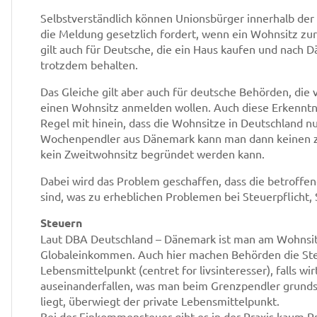
Selbstverständlich können Unionsbürger innerhalb de
die Meldung gesetzlich fordert, wenn ein Wohnsitz zur
gilt auch für Deutsche, die ein Haus kaufen und nach
trotzdem behalten.
Das Gleiche gilt aber auch für deutsche Behörden, di
einen Wohnsitz anmelden wollen. Auch diese Erkenntnis
Regel mit hinein, dass die Wohnsitze in Deutschland num
Wochenpendler aus Dänemark kann man dann keinen zw
kein Zweitwohnsitz begründet werden kann.
Dabei wird das Problem geschaffen, dass die betroffe
sind, was zu erheblichen Problemen bei Steuerpflicht, 
Steuern
Laut DBA Deutschland – Dänemark ist man am Wohnsitz
Globaleinkommen. Auch hier machen Behörden die Steu
Lebensmittelpunkt (centret for livsinteresser), falls w
auseinanderfallen, was man beim Grenzpendler grundsät
liegt, überwiegt der private Lebensmittelpunkt.
Bei der Einkommensteuer gibt es in der Praxis kaum P