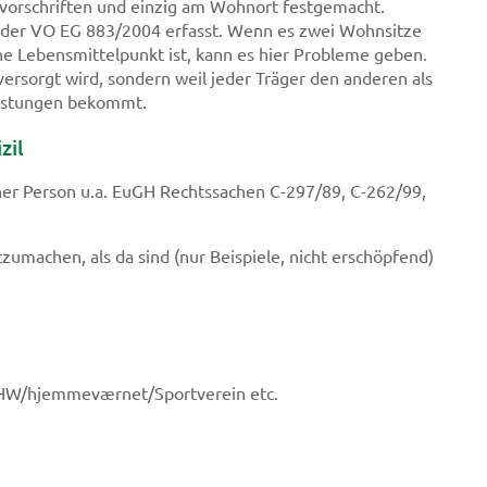
svorschriften und einzig am Wohnort festgemacht.
von der VO EG 883/2004 erfasst. Wenn es zwei Wohnsitze
iche Lebensmittelpunkt ist, kann es hier Probleme geben.
ersorgt wird, sondern weil jeder Träger den anderen als
eistungen bekommt.
zil
er Person u.a. EuGH Rechtssachen C-297/89, C-262/99,
zumachen, als da sind (nur Beispiele, nicht erschöpfend)
/THW/hjemmeværnet/Sportverein etc.