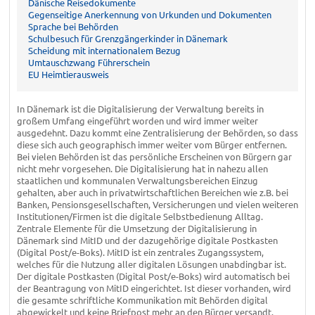
Dänische Reisedokumente
Gegenseitige Anerkennung von Urkunden und Dokumenten
Sprache bei Behörden
Schulbesuch für Grenzgängerkinder in Dänemark
Scheidung mit internationalem Bezug
Umtauschzwang Führerschein
EU Heimtierausweis
In Dänemark ist die Digitalisierung der Verwaltung bereits in
großem Umfang eingeführt worden und wird immer weiter
ausgedehnt. Dazu kommt eine Zentralisierung der Behörden, so dass
diese sich auch geographisch immer weiter vom Bürger entfernen.
Bei vielen Behörden ist das persönliche Erscheinen von Bürgern gar
nicht mehr vorgesehen. Die Digitalisierung hat in nahezu allen
staatlichen und kommunalen Verwaltungsbereichen Einzug
gehalten, aber auch in privatwirtschaftlichen Bereichen wie z.B. bei
Banken, Pensionsgesellschaften, Versicherungen und vielen weiteren
Institutionen/Firmen ist die digitale Selbstbedienung Alltag.
Zentrale Elemente für die Umsetzung der Digitalisierung in
Dänemark sind MitID und der dazugehörige digitale Postkasten
(Digital Post/e-Boks). MitID ist ein zentrales Zugangssystem,
welches für die Nutzung aller digitalen Lösungen unabdingbar ist.
Der digitale Postkasten (Digital Post/e-Boks) wird automatisch bei
der Beantragung von MitID eingerichtet. Ist dieser vorhanden, wird
die gesamte schriftliche Kommunikation mit Behörden digital
abgewickelt und keine Briefpost mehr an den Bürger versandt.