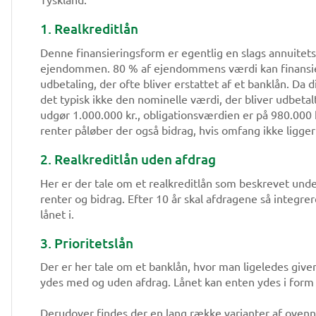
1. Realkreditlån
Denne finansieringsform er egentlig en slags annuitetslå
ejendommen. 80 % af ejendommens værdi kan finansier
udbetaling, der ofte bliver erstattet af et banklån. Da 
det typisk ikke den nominelle værdi, der bliver udbet
udgør 1.000.000 kr., obligationsværdien er på 980.000 k
renter påløber der også bidrag, hvis omfang ikke ligger
2. Realkreditlån uden afdrag
Her er der tale om et realkreditlån som beskrevet under
renter og bidrag. Efter 10 år skal afdragene så integrere
lånet i.
3. Prioritetslån
Der er her tale om et banklån, hvor man ligeledes give
ydes med og uden afdrag. Lånet kan enten ydes i form a
Derudover findes der en lang række varianter af oven