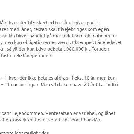
n, hvor der til sikkerhed for lånet gives pant i
es med lånet, resten skal tilvejebringes som egen
disse lån bliver handlet på markedet som obligationer, er
alt, men kun obligationernes værdi. Eksempel: Lånebeløbet
r., så vil der kun blive udbetalt 980.000 kr. Foruden
 fast i hele låneperioden.
 1, hvor der ikke betales afdrag i f.eks. 10 år, men kun
s i finansieringen. Man vil da kun have 20 år til at indfri
r pant i ejendommen. Rentesatsen er variabel, og lånet
f en kassekredit eller som traditionelt banklån.
nævnte lånemuligheder.